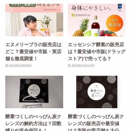
エヌメリーブラの販売店は
エッセンシア酵素の販売店
どこ？最安値や市販・実店
は？最安値や市販(ドラッグ
舗も徹底調査！
ストア)で売ってる？
2023年10月20日
2023年10月13日
酵素づくしのべっぴん炭ク
酵素づくしのべっぴん炭ク
レンズの解約方法は？回数
レンズの販売店や最安値
縛りや返金保証も！
は？市販や実店舗も大公