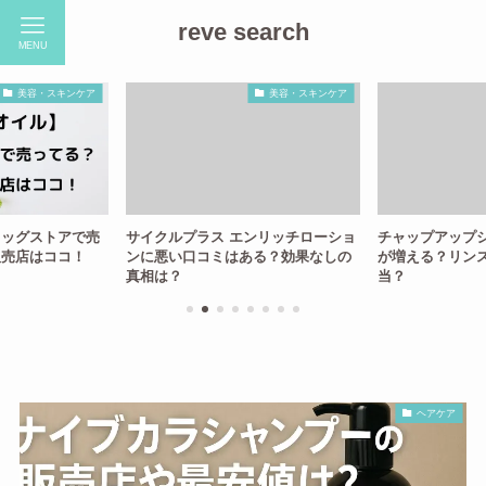
reve search
MENU
美容・スキンケア
美容・スキンケア
ラッグストアで売
サイクルプラス エンリッチローショ
チャップアップ
販売店はココ！
ンに悪い口コミはある？効果なしの
が増える？リン
真相は？
当？
ヘアケア